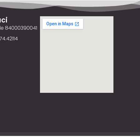
ci
ale 84000390041
74.42114
ency