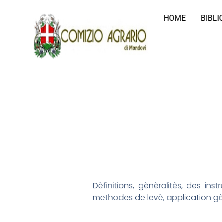
HOME
BIBL
Dèfinitions, gènèralitès, des ins
methodes de levè, application gè