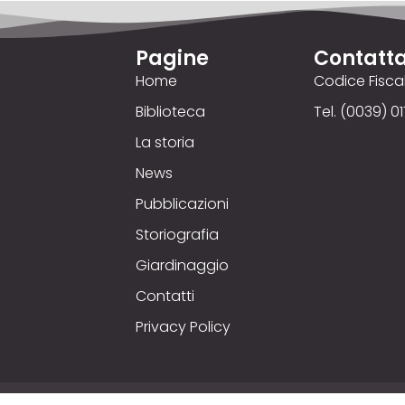
Pagine
Contatta
Home
Codice Fisc
Biblioteca
Tel. (0039) 01
La storia
News
Pubblicazioni
Storiografia
Giardinaggio
Contatti
Privacy Policy
yright © 2025
Comizio Agrario
. Credits © 00up - Web Ag