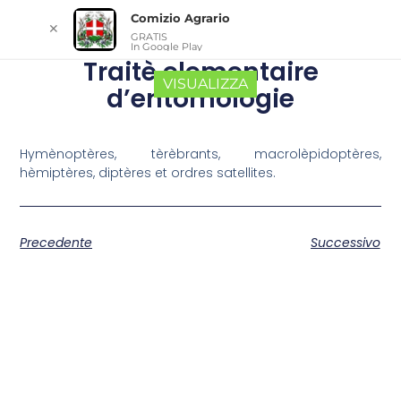
Comizio Agrario
✕
GRATIS
In Google Play
Traitè elementaire
VISUALIZZA
d’entomologie
Hymènoptères, tèrèbrants, macrolèpidoptères,
hèmiptères, diptères et ordres satellites.
Precedente
Successivo