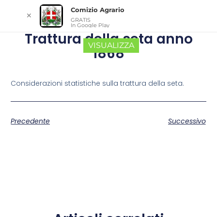
Comizio Agrario
✕
GRATIS
In Google Play
Trattura della seta anno
VISUALIZZA
1868
Considerazioni statistiche sulla trattura della seta.
Precedente
Successivo