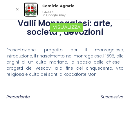
Comizio Agrario
✕
GRATIS
In Google Play
Valli Monregalesi: arte,
VISUALIZZA
società , devozioni
Presentazione, progetto per il monregalese,
introduzione, il rinascimento nel monregalese,il 1595, alle
origini di un culto mariano, lo spazio delle chiese i
progetti dei vescovi alla fine del cinquecento, vita
religiosa e culto dei santi a Roccaforte Mon
Precedente
Successivo