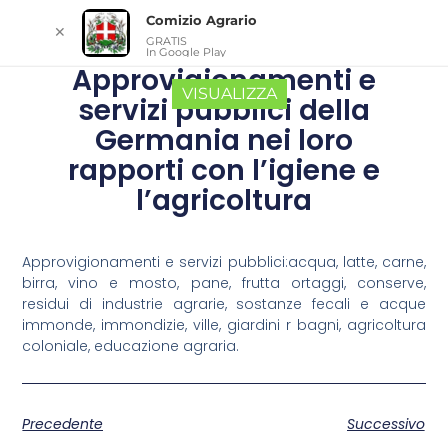
Comizio Agrario
✕
GRATIS
In Google Play
Approvigionamenti e
VISUALIZZA
servizi pubblici della
Germania nei loro
rapporti con l’igiene e
l’agricoltura
Approvigionamenti e servizi pubblici:acqua, latte, carne,
birra, vino e mosto, pane, frutta ortaggi, conserve,
residui di industrie agrarie, sostanze fecali e acque
immonde, immondizie, ville, giardini r bagni, agricoltura
coloniale, educazione agraria.
Precedente
Successivo