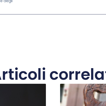
me degli
rticoli correla