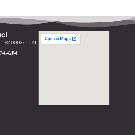
ci
ale 84000390041
74.42114