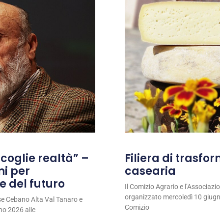
coglie realtà” –
Filiera di trasfo
ni per
casearia
e del futuro
Il Comizio Agrario e l’Associaz
organizzato mercoledì 10 giugno
se Cebano Alta Val Tanaro e
Comizio
no 2026 alle