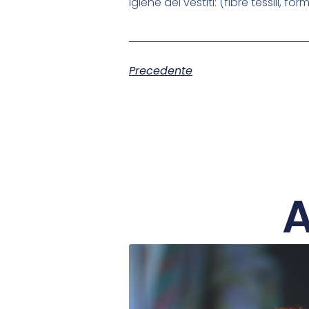
Igiene dei vestiti: (fibre tessili, for
Precedente
A