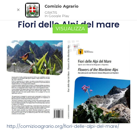
Comizio Agrario
✕
GRATIS
In Google Play
Fiori delle Alpi del mare
VISUALIZZA
http://comizioagrario.org/fiori-delle-alpi-del-mare/