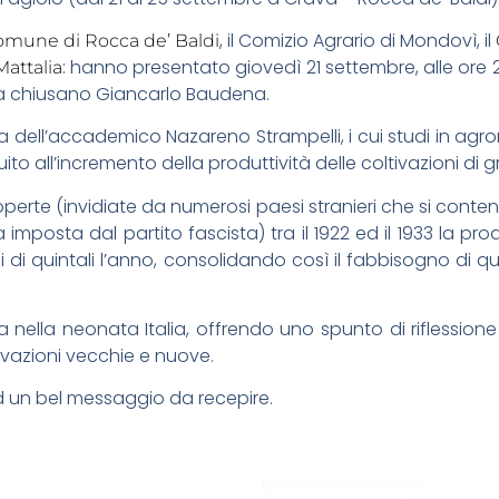
, il Comizio Agrario di Mondovì, il
omune di Rocca de’ Baldi
: hanno presentato giovedì 21 settembre, alle ore 20
attalia
sta chiusano Giancarlo Baudena.
oria dell’accademico Nazareno Strampelli, i cui studi in ag
ito all’incremento della produttività delle coltivazioni di 
operte (invidiate da numerosi paesi stranieri che si con
imposta dal partito fascista) tra il 1922 ed il 1933 la pro
i di quintali l’anno, consolidando così il fabbisogno di
vita nella neonata Italia, offrendo uno spunto di riflessio
tivazioni vecchie e nuove.
d un bel messaggio da recepire.