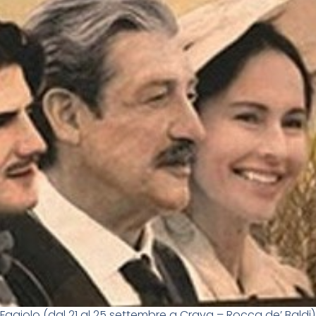
 Fagiolo (dal 21 al 25 settembre a Crava – Rocca de’ Baldi)