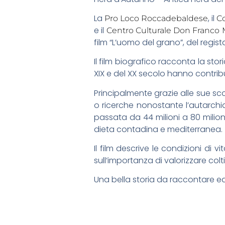
La
, il
Pro Loco Roccadebaldese
C
e il
Centro Culturale Don Franco M
film “L’uomo del grano”, del regi
Il film biografico racconta la st
XIX e del XX secolo hanno contribu
Principalmente grazie alle sue sc
o ricerche nonostante l’autarchia 
passata da 44 milioni a 80 milion
dieta contadina e mediterranea.
Il film descrive le condizioni di 
sull’importanza di valorizzare col
Una bella storia da raccontare e