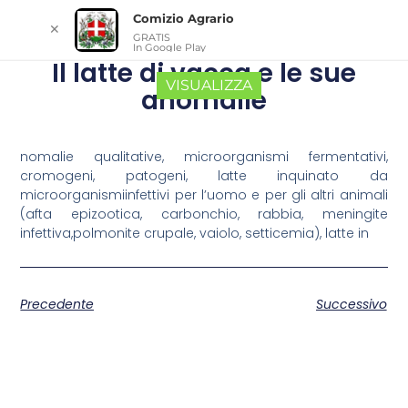
Comizio Agrario
✕
GRATIS
In Google Play
Il latte di vacca e le sue
VISUALIZZA
anomalie
nomalie qualitative, microorganismi fermentativi,
cromogeni, patogeni, latte inquinato da
microorganismiinfettivi per l’uomo e per gli altri animali
(afta epizootica, carbonchio, rabbia, meningite
infettiva,polmonite crupale, vaiolo, setticemia), latte in
Precedente
Successivo