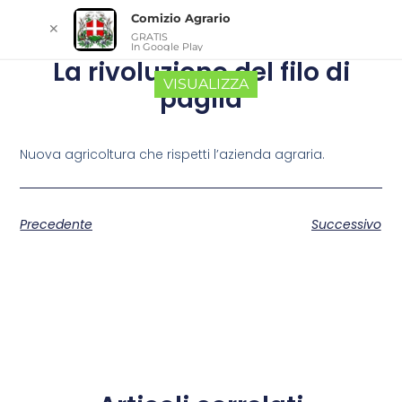
Comizio Agrario
✕
GRATIS
In Google Play
La rivoluzione del filo di
VISUALIZZA
paglia
Nuova agricoltura che rispetti l’azienda agraria.
Precedente
Successivo