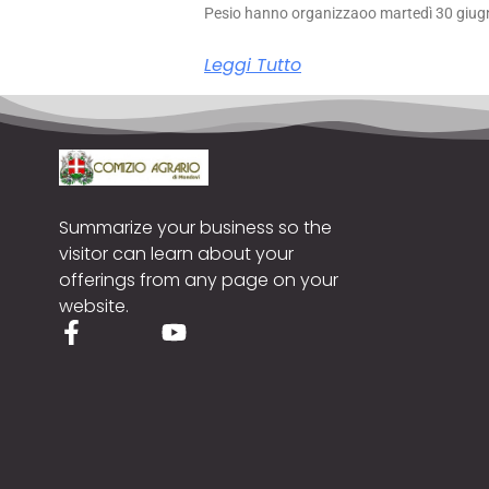
Pesio hanno organizzaoo martedì 30 giug
Leggi Tutto
Summarize your business so the
visitor can learn about your
offerings from any page on your
website.