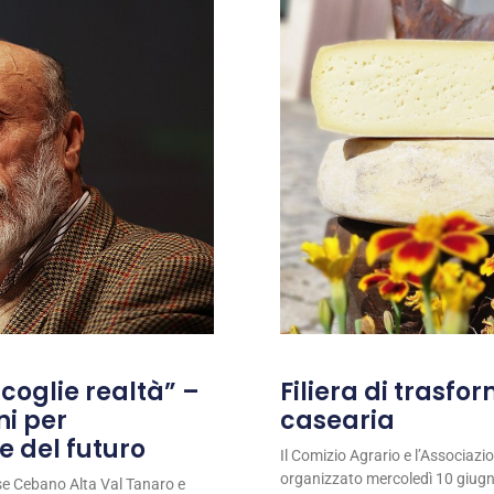
coglie realtà” –
Filiera di trasfo
ni per
casearia
e del futuro
Il Comizio Agrario e l’Associaz
organizzato mercoledì 10 giugno
se Cebano Alta Val Tanaro e