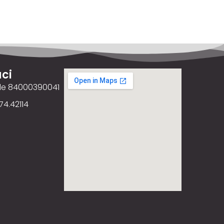
ci
ale 84000390041
74.42114