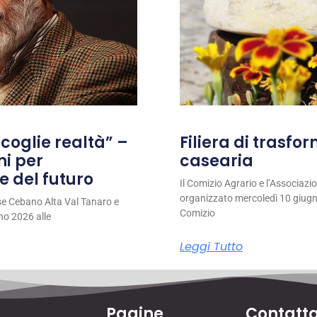
coglie realtà” –
Filiera di trasfo
ni per
casearia
e del futuro
Il Comizio Agrario e l’Associaz
organizzato mercoledì 10 giugno
se Cebano Alta Val Tanaro e
Comizio
no 2026 alle
Leggi Tutto
Pagine
Contatta