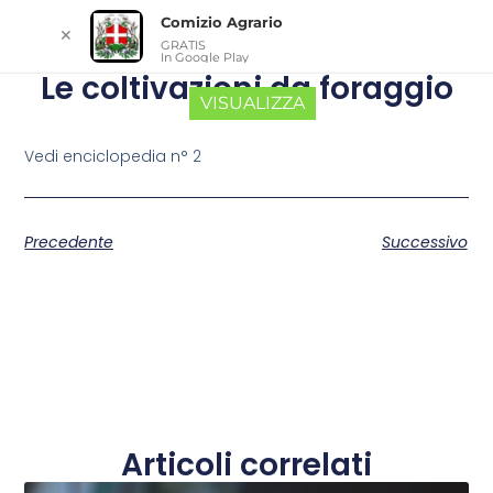
Comizio Agrario
✕
GRATIS
In Google Play
Le coltivazioni da foraggio
VISUALIZZA
Vedi enciclopedia n° 2
Precedente
Successivo
Articoli correlati