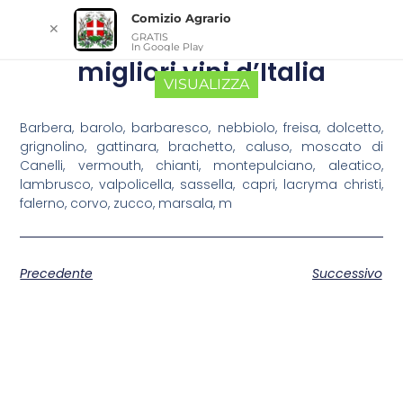
Comizio Agrario
✕
GRATIS
In Google Play
migliori vini d’Italia
VISUALIZZA
Barbera, barolo, barbaresco, nebbiolo, freisa, dolcetto,
grignolino, gattinara, brachetto, caluso, moscato di
Canelli, vermouth, chianti, montepulciano, aleatico,
lambrusco, valpolicella, sassella, capri, lacryma christi,
falerno, corvo, zucco, marsala, m
Precedente
Successivo