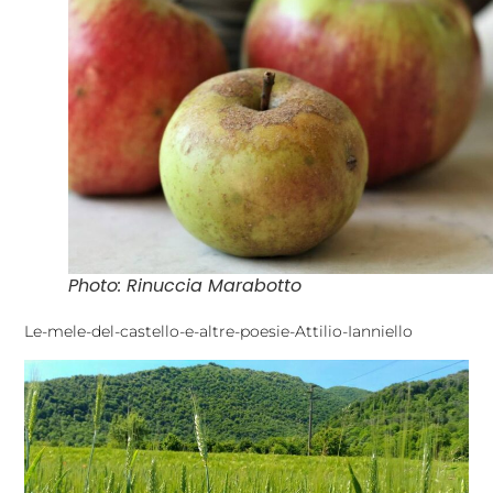
Photo: Rinuccia Marabotto
Le-mele-del-castello-e-altre-poesie-Attilio-Ianniello