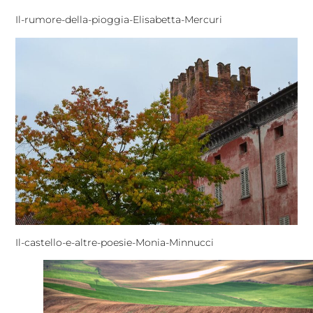
Il-rumore-della-pioggia-Elisabetta-Mercuri
Il-castello-e-altre-poesie-Monia-Minnucci