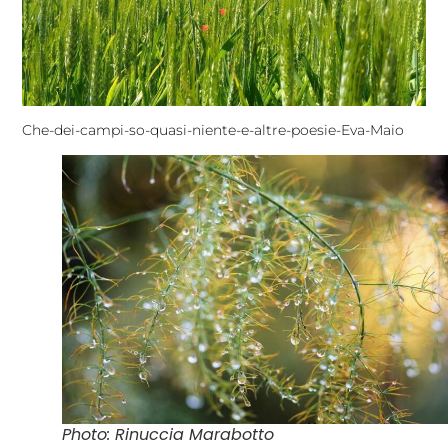
Che-dei-campi-so-quasi-niente-e-altre-poesie-Eva-Maio
Photo: Rinuccia Marabotto