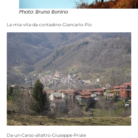
Photo: Bruna Bonino
La-mia-vita-da-contadino-Giancarlo-Pio
Da-un-Carso-allaltro-Giuseppe-Priale