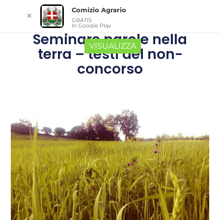
Comizio Agrario
✕
GRATIS
In Google Play
Seminare parole nella
VISUALIZZA
terra – testi del non-
concorso