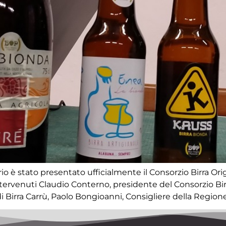
o è stato presentato ufficialmente il Consorzio Birra Ori
 intervenuti Claudio Conterno, presidente del Consorzio B
 di Birra Carrù, Paolo Bongioanni, Consigliere della Regione