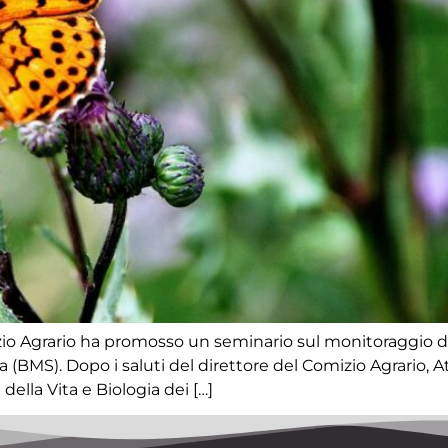
zio Agrario ha promosso un seminario sul monitoraggio del
BMS). Dopo i saluti del direttore del Comizio Agrario, Attil
ella Vita e Biologia dei […]