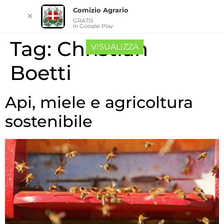
Comizio Agrario
✕
GRATIS
In Google Play
Tag:
Christian
VISUALIZZA
Boetti
Api, miele e agricoltura
sostenibile