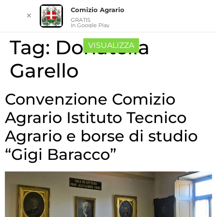
Comizio Agrario
✕
GRATIS
In Google Play
Tag:
Donatella
VISUALIZZA
Garello
Convenzione Comizio
Agrario Istituto Tecnico
Agrario e borse di studio
“Gigi Baracco”