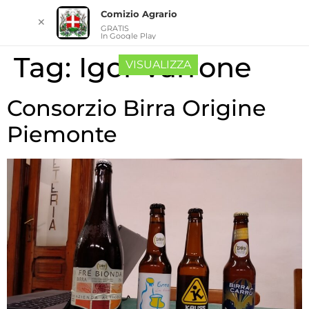
Comizio Agrario
✕
GRATIS
In Google Play
Tag:
Igor Varrone
VISUALIZZA
Consorzio Birra Origine
Piemonte