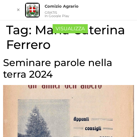
Comizio Agrario
✕
GRATIS
In Google Play
Tag:
Maria Caterina
VISUALIZZA
Ferrero
Seminare parole nella
terra 2024