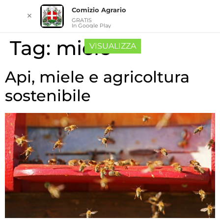
Comizio Agrario
✕
GRATIS
In Google Play
Tag:
miele
VISUALIZZA
Api, miele e agricoltura
sostenibile