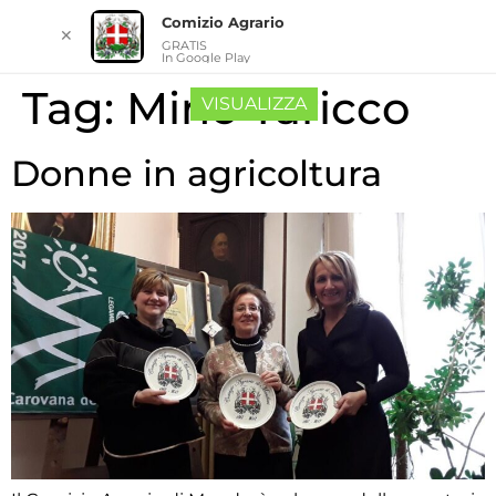
Comizio Agrario
✕
GRATIS
In Google Play
Tag:
Mino Taricco
VISUALIZZA
Donne in agricoltura