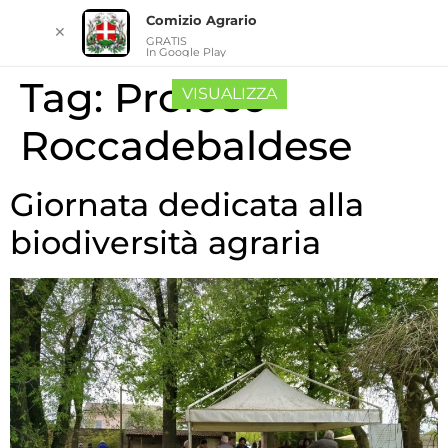
Comizio Agrario
✕
GRATIS
In Google Play
Tag:
Proloco
VISUALIZZA
Roccadebaldese
Giornata dedicata alla
biodiversità agraria