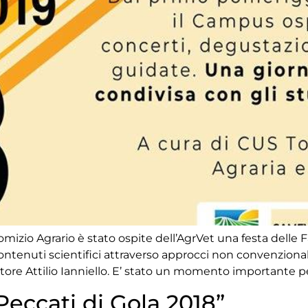
izio Agrario è stato ospite dell’AgrVet una festa delle F
ontenuti scientifici attraverso approcci non convenzional
ore Attilio Ianniello. E’ stato un momento importante pe
Peccati di Gola 2018”