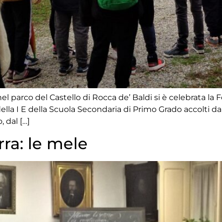
parco del Castello di Rocca de’ Baldi si è celebrata la Fes
 della I E della Scuola Secondaria di Primo Grado accolti da
, dal […]
rra: le mele