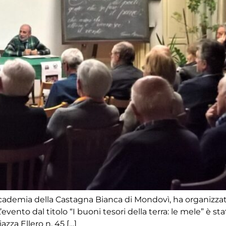
’Accademia della Castagna Bianca di Mondovì, ha organizz
’evento dal titolo “I buoni tesori della terra: le mele” è
azza Ellero n. 45 […]