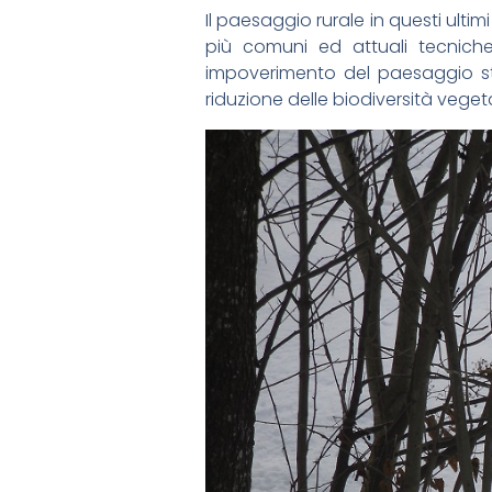
Il paesaggio rurale in questi ulti
più comuni ed attuali tecnich
impoverimento del paesaggio ste
riduzione delle biodiversità veget