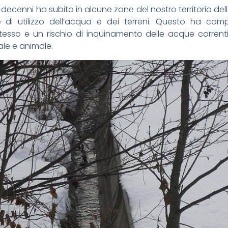
mi decenni ha subito in alcune zone del nostro territorio de
e di utilizzo dell’acqua e dei terreni. Questo ha co
sso e un rischio di inquinamento delle acque correnti 
ale e animale.