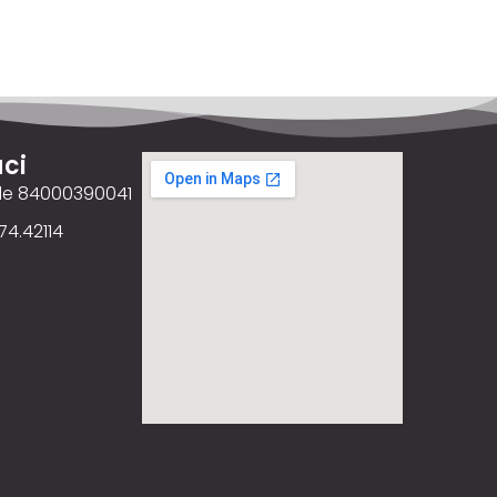
ci
ale 84000390041
74.42114