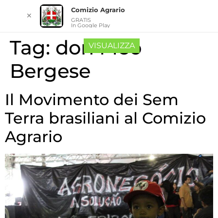
Comizio Agrario
✕
GRATIS
In Google Play
Tag:
don Meo
VISUALIZZA
Bergese
Il Movimento dei Sem
Terra brasiliani al Comizio
Agrario