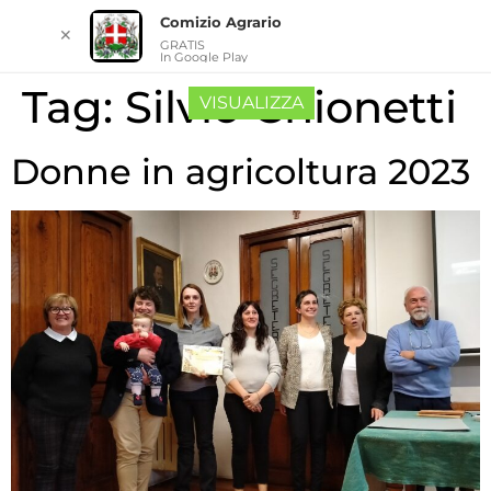
Comizio Agrario
✕
GRATIS
In Google Play
Tag:
Silvio Chionetti
VISUALIZZA
Donne in agricoltura 2023