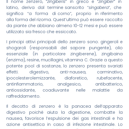
Il nome zenzero, “
zingiberis
” in greco e “
zingiber
” in
latino, deriva dal termine sanscrito “
singabera
”, che
significa “a forma di corno”, proprio in riferimento
alla forma del rizoma. Quest’ultimo può essere raccolto
da piante che abbiano almeno 10-12 mesi e può essere
utilizzato sia fresco che essiccato.
I principi attivi principali dello zenzero sono: gingeroli e
shogaroli (responsabili del sapore pungente), olio
essenziale (in particolare zingiberene), zingibaina
(enzima), resine, mucillagini, vitamina C. Grazie a questo
potente pool di sostanze, lo zenzero presenta svariati
effetti: digestivo, anti-nausea, carminativo,
ipocolesterolemizzante, diaforetico, rubefacente,
antinfiammatorio, analgesico, antibatterico,
antiossidante, coadiuvante nelle malattie da
raffreddamento.
Il decotto di zenzero è la panacea dell’apparato
digestivo poiché aiuta la digestione, combatte la
nausea, favorisce l’espulsione dei gas intestinali e ha
azione antisettica in caso di infezione intestinale. Lo