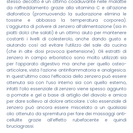
stesso decotto è un ottimo coadiuvante nelle malattie
da raffreddamento grazie alla vitamina C e all’azione
diaforetica (promuovendo la sudorazione elimina le
tossine e abbassa la temperatura corporea).
L’aggiunta di polvere di zenzero all’alimentazione (sia in
piatti dolci che salati) è un ottimo aiuto per mantenere
costanti i livelli di colesterolo, anche dando gusto e
aiutando così ad evitare l’utilizzo del sale da cucina
(che in alte dosi provoca ipertensione). Gli estratti di
zenzero in campo erboristico sono molto utilizzati sia
per l’apparato digestivo ma anche per quello osteo-
articolare, vista l’azione antinfiammatoria e analgesica.
In quest’ultimo caso l’efficacia dello zenzero può essere
ottenuta sia con l’uso interno sia con quello esterno,
infatti l’olio essenziale di zenzero viene spesso aggiunto
a pomate e gel a base di artiglio del diavolo e arnica
per dare sollievo al dolore articolare. L’olio essenziale di
zenzero può ancora essere miscelato a un qualsiasi
olio ottenuto da spremitura per fare dei massaggi anti-
cellulite grazie all’effetto rubefacente e quindi
bruciagrassi.