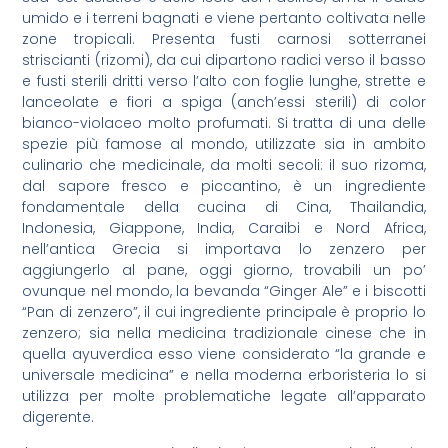
umido e i terreni bagnati e viene pertanto coltivata nelle
zone tropicali. Presenta fusti carnosi sotterranei
striscianti (rizomi), da cui dipartono radici verso il basso
e fusti sterili dritti verso l’alto con foglie lunghe, strette e
lanceolate e fiori a spiga (anch’essi sterili) di color
bianco-violaceo molto profumati. Si tratta di una delle
spezie più famose al mondo, utilizzate sia in ambito
culinario che medicinale, da molti secoli: il suo rizoma,
dal sapore fresco e piccantino, è un ingrediente
fondamentale della cucina di Cina, Thailandia,
Indonesia, Giappone, India, Caraibi e Nord Africa,
nell’antica Grecia si importava lo zenzero per
aggiungerlo al pane, oggi giorno, trovabili un po’
ovunque nel mondo, la bevanda “Ginger Ale” e i biscotti
“Pan di zenzero”, il cui ingrediente principale è proprio lo
zenzero; sia nella medicina tradizionale cinese che in
quella ayuverdica esso viene considerato “la grande e
universale medicina” e nella moderna erboristeria lo si
utilizza per molte problematiche legate all’apparato
digerente.